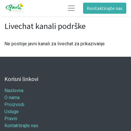
Kontaktirajte nas
Livechat kanali podrške
Ne postoje javni kanali za livechat za prikazivanje.
Korisni linkovi
Naslovna
O nama
Proizvodi
Usluge
Pravni
Kontaktirajte nas