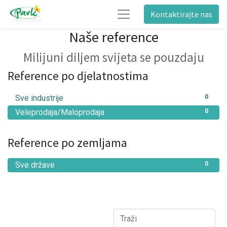
Kontaktirajte nas
Naše reference
Milijuni diljem svijeta se pouzdaju
Reference po djelatnostima
Sve industrije
0
Veleprodaja/Maloprodaja
0
Reference po zemljama
Sve države
0